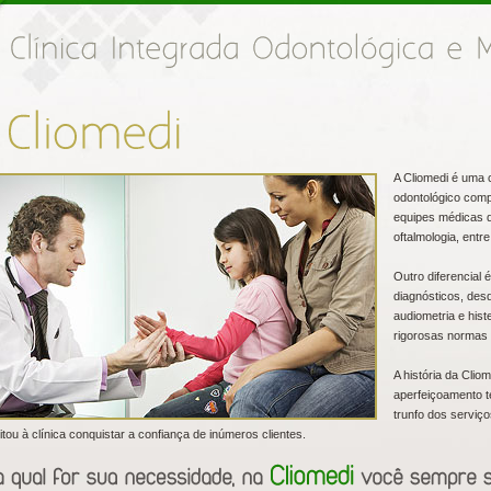
A Cliomedi é uma 
odontológico comp
equipes médicas qu
oftalmologia, entr
Outro diferencial 
diagnósticos, des
audiometria e hist
rigorosas normas
A história da Clio
aperfeiçoamento t
trunfo dos serviç
litou à clínica conquistar a confiança de inúmeros clientes.